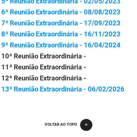
5ª Reunião Extraordinária - 02/05/2023
PBGÁS
6ª Reunião Extraordinária - 08/08/2023
PB Saúde
7ª Reunião Extraordinária - 17/09/2023
PBTUR
8ª Reunião Extraordinária - 16/11/2023
9ª Reunião Extraordinária - 16/04/2024
PBPREV
10ª Reunião Extraordinária -
Projeto Cooperar
11ª Reunião Extraordinária -
PROCASE
12ª Reunião Extraordinária -
PROCON
13ª Reunião Extraordinária - 06/02/2026
Polícia Militar
Polícia Civil
VOLTAR AO TOPO
Rádio Tabajara