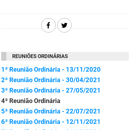
DER
Desenvolvimento e da Articulação Municipal
DETRAN
Desenvolvimento Humano
EMPAER
Educação
ESPEP
Empreender
REUNIÕES ORDINÁRIAS
EPC
Secretaria de Fazenda
1ª Reunião Ordinária - 13/11/2020
FAC
Secretaria de Governo
2ª Reunião Ordinária - 30/04/2021
Fapesq
Infraestrutura e dos Recursos Hídricos
3ª Reunião Ordinária - 27/05/2021
Fundação Casa de José Américo
Juventude, Esporte e Lazer
4ª Reunião Ordinária
5ª Reunião Ordinária - 22/07/2021
FUNAD
Meio Ambiente e Sustentabilidade
6ª Reunião Ordinária - 12/11/2021
FUNDAC
Mulher e da Diversidade Humana