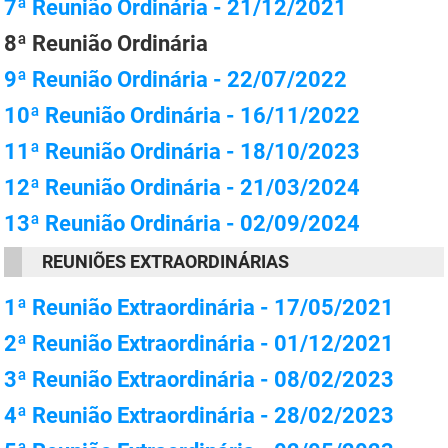
7ª Reunião Ordinária - 21/12/2021
FUNES
Planejamento, Orçamento e Gestão
8ª Reunião Ordinária
FUNESC
Procuradoria Geral do Estado
9ª Reunião Ordinária - 22/07/2022
IMEQ
Representação Institucional
10ª Reunião Ordinária - 16/11/2022
11ª Reunião Ordinária - 18/10/2023
IASS
Saúde
12ª Reunião Ordinária - 21/03/2024
IPHAEP
Segurança e Defesa Social
13ª Reunião Ordinária - 02/09/2024
JUCEP
Turismo e Desenvolvimento Econômico
REUNIÕES EXTRAORDINÁRIAS
LIFESA
1ª Reunião Extraordinária - 17/05/2021
LOTEP
2ª Reunião Extraordinária - 01/12/2021
Ouvidoria Geral do Estado
3ª Reunião Extraordinária - 08/02/2023
4ª Reunião Extraordinária - 28/02/2023
PAP