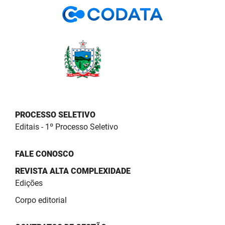
PBGÁS
PB Saúde
PBTUR
PBPREV
Projeto Cooperar
PROCESSO SELETIVO
PROCASE
Editais - 1º Processo Seletivo
PROCON
FALE CONOSCO
Polícia Militar
REVISTA ALTA COMPLEXIDADE
Edições
Polícia Civil
Corpo editorial
Rádio Tabajara