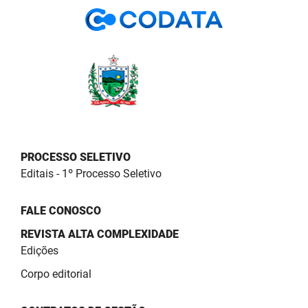
PBGÁS
PB Saúde
PBTUR
PBPREV
Projeto Cooperar
PROCESSO SELETIVO
PROCASE
Editais - 1º Processo Seletivo
PROCON
FALE CONOSCO
Polícia Militar
REVISTA ALTA COMPLEXIDADE
Edições
Polícia Civil
Corpo editorial
Rádio Tabajara