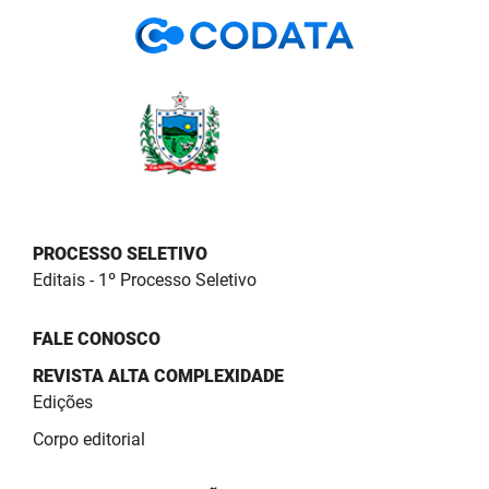
PBGÁS
PB Saúde
PBTUR
PBPREV
Projeto Cooperar
PROCESSO SELETIVO
PROCASE
Editais - 1º Processo Seletivo
PROCON
FALE CONOSCO
Polícia Militar
REVISTA ALTA COMPLEXIDADE
Polícia Civil
Edições
Corpo editorial
Rádio Tabajara