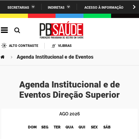
SECRETARIAS
INDIRETAS
ACESSO À INFORMAÇÃO
A União
Administração
IR
PARA
AESA
Administração Penitenciária
O
CONTEÚDO
ARPB
Agricultura Familiar e Desenvolvimento do Semiárido
ALTO CONTRASTE
VLIBRAS
Agevisa
Casa Civil do Governador
Agenda Institucional e de Eventos
Cagepa
Casa Militar do Governador
Cehap
Ciência, Tecnologia, Inovação e Ensino Superior
Agenda Institucional e de
Eventos Direção Superior
Cinep
Comunicação Institucional
Codata
Controladoria Geral do Estado
AGO
2026
Companhia Docas
Cultura
DOM
SEG
TER
QUA
QUI
SEX
SÁB
Corpo de Bombeiros
Desenvolvimento da Agropecuária e Pesca