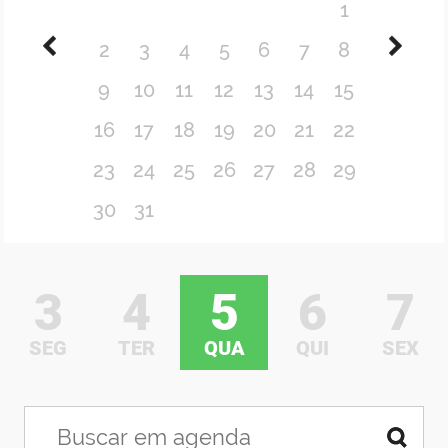
1
DER
Desenvolvimento e da Articulação Municipal
2
3
4
5
6
7
8
DETRAN
Desenvolvimento Humano
9
10
11
12
13
14
15
EMPAER
Educação
16
17
18
19
20
21
22
ESPEP
Empreender
23
24
25
26
27
28
29
EPC
Secretaria de Fazenda
30
31
FAC
Secretaria de Governo
3
4
5
6
7
Fapesq
Infraestrutura e dos Recursos Hídricos
Fundação Casa de José Américo
Juventude, Esporte e Lazer
SEG
TER
QUA
QUI
SEX
FUNAD
Meio Ambiente e Sustentabilidade
FUNDAC
Mulher e da Diversidade Humana